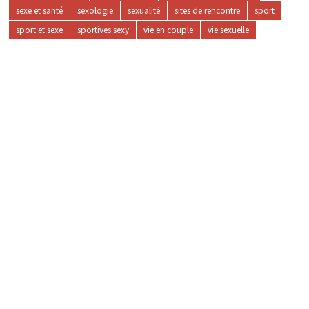
sexe et santé
sexologie
sexualité
sites de rencontre
sport
sport et sexe
sportives sexy
vie en couple
vie sexuelle