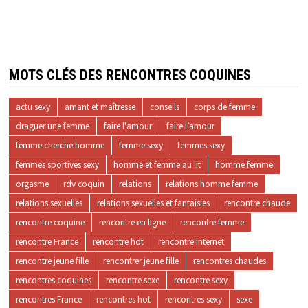
MOTS CLÉS DES RENCONTRES COQUINES
actu sexy
amant et maîtresse
conseils
corps de femme
draguer une femme
faire l'amour
faire l’amour
femme cherche homme
femme sexy
femmes sexy
femmes sportives sexy
homme et femme au lit
homme femme
orgasme
rdv coquin
relations
relations homme femme
relations sexuelles
relations sexuelles et fantaisies
rencontre chaude
rencontre coquine
rencontre en ligne
rencontre femme
rencontre France
rencontre hot
rencontre internet
rencontre jeune fille
rencontrer jeune fille
rencontres chaudes
rencontres coquines
rencontre sexe
rencontre sexy
rencontres France
rencontres hot
rencontres sexy
sexe